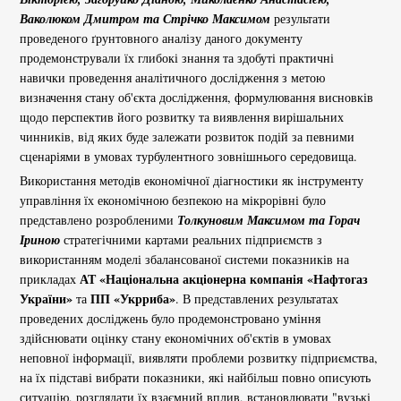
Ваколюком Дмитром та Стрічко Максимом
результати
проведеного ґрунтовного аналізу даного документу
продемонстрували їх глибокі знання та здобуті практичні
навички проведення аналітичного дослідження з метою
визначення стану об'єкта дослідження, формулювання висновків
щодо перспектив його розвитку та виявлення вирішальних
чинників, від яких буде залежати розвиток подій за певними
сценаріями в умовах турбулентного зовнішнього середовища.
Використання методів економічної діагностики як інструменту
управління їх економічною безпекою на мікрорівні було
представлено розробленими
Толкуновим Максимом та Горач
Іриною
стратегічними картами реальних підприємств з
використанням моделі збалансованої системи показників на
АТ «Національна акціонерна компанія «Нафтогаз
прикладах
України»
ПП «Укрриба»
та
. В представлених результатах
проведених досліджень було продемонстровано уміння
здійснювати оцінку стану економічних об'єктів в умовах
неповної інформації, виявляти проблеми розвитку підприємства,
на їх підставі вибрати показники, які найбільш повно описують
ситуацію, розглядати їх взаємний вплив, встановлювати "вузькі