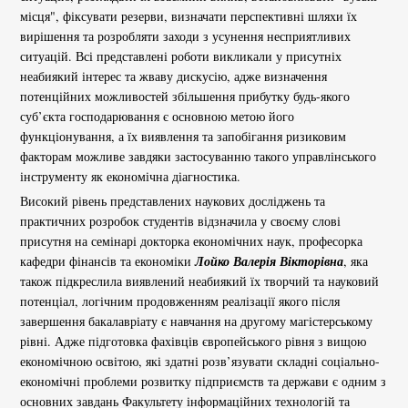
місця", фіксувати резерви, визначати перспективні шляхи їх
вирішення та розробляти заходи з усунення несприятливих
ситуацій. Всі представлені роботи викликали у присутніх
неабиякий інтерес та жваву дискусію, адже визначення
потенційних можливостей збільшення прибутку будь-якого
суб’єкта господарювання є основною метою його
функціонування, а їх виявлення та запобігання ризиковим
факторам можливе завдяки застосуванню такого управлінського
інструменту як економічна діагностика.
Високий рівень представлених наукових досліджень та
практичних розробок студентів відзначила у своєму слові
присутня на семінарі докторка економічних наук, професорка
кафедри фінансів та економіки
Лойко Валерія Вікторівна
, яка
також підкреслила виявлений неабиякий їх творчий та науковий
потенціал, логічним продовженням реалізації якого після
завершення бакалавріату є навчання на другому магістерському
рівні. Адже підготовка фахівців європейського рівня з вищою
економічною освітою, які здатні розв’язувати складні соціально-
економічні проблеми розвитку підприємств та держави є одним з
основних завдань Факультету інформаційних технологій та