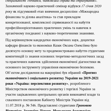
спеціальності «Фінанси, банківська справа та страхування»
.
Зазначений науково-практичний семінар відбувся
17 січня 2020
року
як підсумковий етап вивчення дисципліни «Міжнародна
фінансова та ділова аналітика» та став прикладом
конкретизованої, комплексної спрямованості на набуття
професійноорієнтованих практичних умінь та навичок в
органічному поєднанні з науково-теоретичними знаннями.
Під керівництвом кандидатки економічних наук, доцентки
кафедри фінансів та економіки
Казак Оксани Олексіївни
було
досягнуто основну мету та продемонстровано набуття студентами
компетенцій із знання основних теоретико-методологічних засад
та практичних навичок здійснення економічної діагностики як
основного інструменту управління економічною безпекою.
«Прогноз
Об’єктом дослідження на макрорівні був обраний
економічного і соціального розвитку України на 2019-2021
роки «Україна: перспективи розвитку»
, розробленого
Міністерством економічного розвитку і торгівлі України за
участю зацікавлених центральних органів виконавчої влади та
схваленого постановою Кабінету Міністрів України від
11.07.2018 р. № 546. Представлені студентами
Громовою
Вікторією, Загоруйко Діаною, Миколаєнко Анастасією,