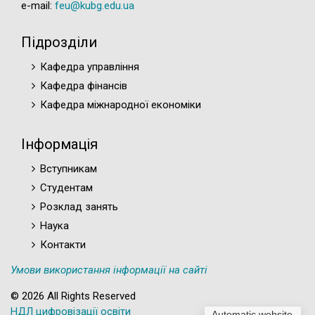
(Збірник тез конференції)
e-mail:
feu@kubg.edu.ua
Міжнародна науково-практична
конференця «ЕКОНОМІКА, ФІНАНСИ ТА
Підрозділи
УПРАВЛІННЯ СУЧАСНИМ МІСТОМ:
Кафедра управління
МОЖЛИВОСТІ, ПРОБЛЕМИ,
ПЕРСПЕКТИВИ»
Кафедра фінансів
(Збірник тез конференції)
Кафедра міжнародної економіки
Інформація
Вступникам
Студентам
Розклад занять
Наука
Контакти
Умови використання інформації на сайті
© 2026 All Rights Reserved
НДЛ цифровізації освіти
Automatic website