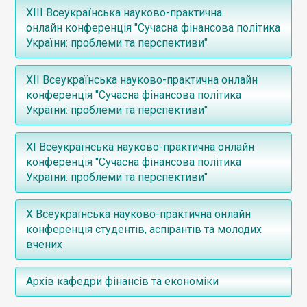
ХІІІ Всеукраїнська науково-практична
онлайн конференція "Сучасна фінансова політика
України: проблеми та перспективи"
Інформаційний лист
ХІІ Всеукраїнська науково-практична онлайн
Збірник тез
конференція "Сучасна фінансова політика
України: проблеми та перспективи"
Інформаційний лист
ХІ Всеукраїнська науково-практична онлайн
Збірник тез
конференція "Сучасна фінансова політика
України: проблеми та перспективи"
Інформаційний лист
Х Всеукраїнська науково-практична онлайн
Збірник тез
конференція студентів, аспірантів та молодих
вчених
Збірник тез конференції 1-120ст.
Архів кафедри фінансів та економіки
Збірник тез конференції 121-240ст.