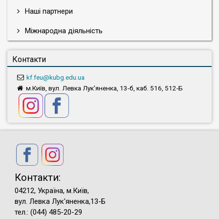
фінансова політика України: проблеми та
Наші партнери
перспективи»
Міжнародна діяльність
(
Збірник тез конференції
)
ІII Всеукраїнська науково-практична
Контакти
студентська конференція «Актуальні
питання сталого розвитку національної
kf.feu@kubg.edu.ua
економіки»
м.Київ, вул. Левка Лук'яненка, 13-б, каб. 516, 512-Б
(Збірник тез конференції)
ІІ Всеукраїнська науково-практична
студентська конференція «Сучасна
економічна політика України: проблеми та
перспективи»
(Збірник тез конференції)
Всеукраїнська науково-практична
Контакти:
студентська конференція «Сучасна
04212, Україна, м.Київ,
фінансова політика України: проблеми та
вул. Левка Лук'яненка,13-Б
перспективи»
тел.: (044) 485-20-29