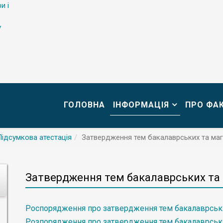
и і
у
ГОЛОВНА
ІНФОРМАЦІЯ
ПРО ФА
Підсумкова атестація
Затвердження тем бакалаврських та магі
Затвердження тем бакалаврських та 
Роспорядження про затвердження тем бакалаврських 
Розпорядження про затвердження тем бакалаврськи