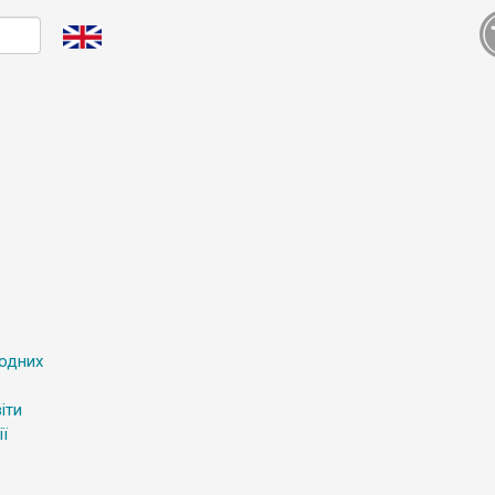
родних
іти
ї