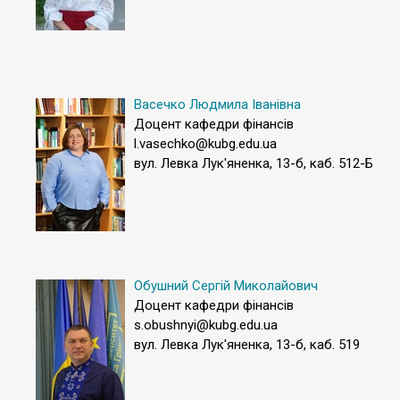
Васечко Людмила Іванівна
Доцент кафедри фінансів
l.vasechko@kubg.edu.ua
вул. Левка Лук'яненка, 13-б, каб. 512-Б
Обушний Сергій Миколайович
Доцент кафедри фінансів
s.obushnyi@kubg.edu.ua
вул. Левка Лук'яненка, 13-б, каб. 519