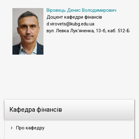
Віровець Денис Володимирович
Доцент кафедри фінансів
d.virovets@kubg.edu.ua
вул. Левка Лук'яненка, 13-б, каб. 512-Б
Кафедра фінансів
Про кафедру