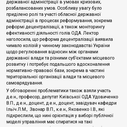
державної адміністрації в умовах кризових,
розбалансованих умов. Особливу увагу було
приділено ролі та участі обласної державної
адміністрації в процесах реформування, зокрема
реформі децентралізації, а також моніторингу
ефективності діяльності голів ОДА. Лектор
наголосила, що реформа децентралізації виявила
чимало колізій у чинному законодавстві України
щодо регулювання відносин між органами
державної влади та різними суб’єктами місцевого
розвитку і потребує подальшого вдосконалення
нормативно-правової бази, зокрема в частині
територіальної організації влади та місцевого
самоврядування.
У обговоренні проблематики також взяли участь
д.е.н., професор, депутат Київської ОДА Удовиченко
В.П., д.е.н., доцент, д.е.н., доцент, завідувач кафедри
Ільїч Л.М., Звонар В.П., к.е.н., Яковенко І.В., які
підкреслили, що нині орієнтація у виборі публічної
моделі управління має спиратися на такі