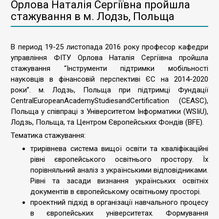
Орлова Наталія Сергіївна пройшла
стажування в м. Лодзь, Польща
В период 19-25 листопада 2016 року професор кафедри
управління ФІТУ Орлова Наталія Сергіївна пройшла
стажування “Інструменти підтримки мобільності
науковців в фінансовій перспективі ЄС на 2014-2020
роки”. м. Лодзь, Польща при підтримці Фундації
CentralEuropeanAcademyStudiesandCertification (CEASC),
Польща у співпраці з Університетом Інформатики (WSIiU),
Лодзь, Польща, та Центром Європейських Фондів (BFE).
Тематика стажування:
трирівнева система вищої освіти та кваліфікаційні
рівні європейського освітнього простору. Їх
порівняльний аналіз з українськими відповідниками.
Рівні та засади визнання українських освітніх
документів в європейському освітньому просторі.
проектний підхід в організації навчального процесу
в європейських університетах. Формування