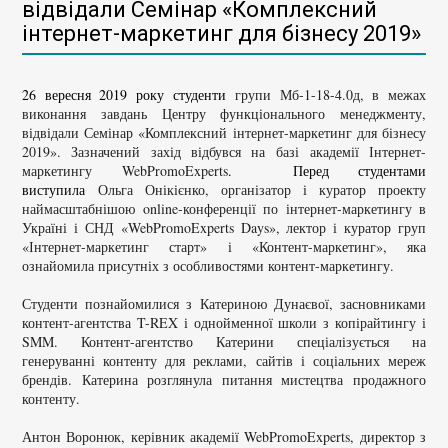
відвідали Семінар «Комплексний
інтернет-маркетинг для бізнесу 2019»
26 вересня 2019 року студенти
групи Мб-1-18-4.0д, в межах
виконання завдань Центру функціонального менеджменту,
відвідали Семінар «Комплексний інтернет-маркетинг для бізнесу
2019». Зазначений захід відбувся на
базі академії Інтернет-
маркетингу WebPromoExperts
.
Перед студентами
виступила
Ольга Онікієнко, організатор і куратор проекту
наймасштабнішою online-конференції по інтернет-маркетингу в
Україні і СНД «WebPromoExperts Days», лектор і куратор груп
«Інтернет-маркетинг старт» і «Контент-маркетинг», яка
ознайомила присутніх з особливостями контент-маркетингу.
Студенти познайомилися з Катериною Дунаєвої, засновниками
контент-агентства T-REX і однойменної школи з копірайтингу і
SMM. Контент-агентство Катерини спеціалізується на
генеруванні контенту для реклами, сайтів і соціальних мереж
брендів. Катерина розглянула питання мистецтва продажного
контенту.
Антон Воронюк, керівник академії WebPromoExperts, директор з