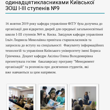
одинадцятикласниками Київської
ЗОШ І-ІІІ ступенів №9
16 жовтня 2019 року кафедра управління ФІТУ була долучена до
організації дня відкритих дверей для середньої загальноосвітньої
школи І-ІІІ ступенів №9 м. Києва
. Завідувач кафедри управління
Ільїч Людмила Миколаївна привітала старшокласників та
запросила до вступу на спеціальності Факультету інформаційних
технологій та управління Київського університету імені Бориса
Грінченка. Доцент кафедри Акіліна Олена Володимирівна
презентувала гостям
бакалаврську програму "Менеджмент
організацій" та розповіла про
досягнення студентів, які
вже
навчаються за цим напрямом.