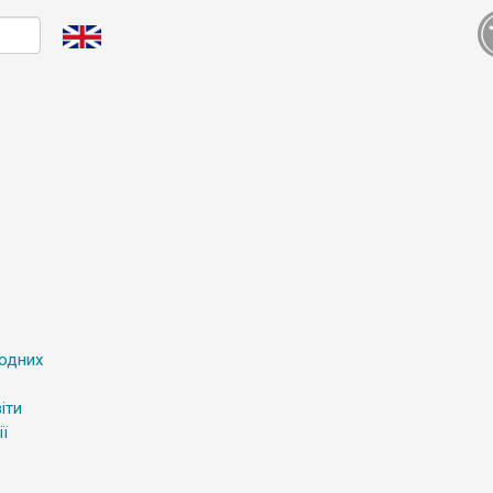
родних
іти
ї