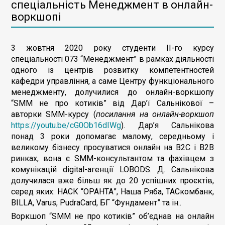
спеціальність Менеджмент в онлайн-
воркшопі
3 жовтня 2020 року
студенти II-го курсу
спеціальності 073 “Менеджмент” в рамках діяльності
одного із центрів розвитку компетентностей
кафедри управління, а саме Центру функціонального
менеджменту, долучилися до
онлайн-воркшопу
“SMM не про котиків” від Дар’ї Сальнікової –
авторки
SMM-курсу (
посилання на онлайн-воркшоп
https://youtu.be/cG0Ob16dIWg
). Дар’я Сальнікова
понад 3 роки допомагає малому, середньому і
великому бізнесу просуватися онлайн на B2C і B2B
ринках, вона є SMM-консультантом та фахівцем з
комунікацій digital-агенції LOBODS. Д. Сальнікова
долучилася вже більш як до 20 успішних проєктів,
серед яких: НАСК “ОРАНТА”, Наша Ряба, ТАСкомбанк,
BILLA, Varus, PudraCard, БГ “Фундамент” та ін..
Воркшоп “SMM не про котиків” об’єднав на онлайн