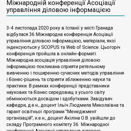
Міжнародній конференції Асоціації
управління діловою інформацією
3-4 листопада 2020 року в Іспанії у місті Гранада
відбулася 36 Міжнародна конференція Асоціації
управління діловою інформацією, матеріали, якої
індексуються у SCOPUS та Web of Science. Цьогоріч
конференція пройшла в онлайн-форматі.
Міжнародна асоціація управління діловою
інформацією покликана сприяти ретельному
вивченню і поширенню сучасних методів управління
і бізнес-рішень та сприяти зближенню науки та
практики. В рамках конференції представники
наукових та бізнес середовищ з усього світу
обмінюються досвідом і здобутками. Завідувач
кафедри, д.е.н., доцент Ільїч Людмила Миколаївна та
гарант освітньої програми "Менеджмент
організацій", к.е.н., доцент Акіліна О.В. увійшли до
складу Програмного комітету 36 Міжнародної
конференції Асоціації управління діловою