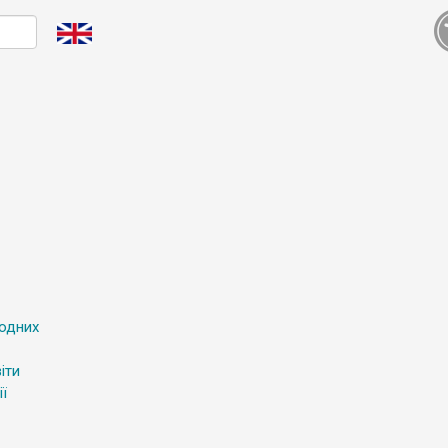
родних
іти
ї