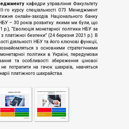
неджменту
кафедри управління Факультету
 IІ-го курсу спеціальності 073 Менеджмент
ижня онлайн-заходів Національного банку
НБУ – 30 років розвитку: якими ми були, що
1 р.), “Еволюція монетарної політики НБУ за
з платіжної безпеки” (24 березня 2021 р.). В
ості діяльності НБУ та його ключові функції,
познайомляться з основними стратегічними
онетарної політики в Україні, передумови
ання та особливості збереження цінової
 не потрапити на гачок шахраїв, навчяться
нарії платіжного шахрайства.