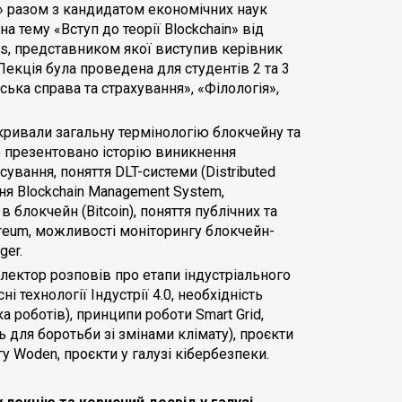
» разом з кандидатом економічних наук
а тему «Вступ до теорії Blockchain» від
ns, представником якої виступив керівник
 Лекція була проведена для студентів 2 та 3
ська справа та страхування», «Філологія»,
зкривали загальну термінологію блокчейну та
ло презентовано історію виникнення
сування, поняття DLT-системи (Distributed
ня Blockchain Management System,
 блокчейн (Bitcoin), поняття публічних та
reum, можливості моніторингу блокчейн-
ger.
 лектор розповів про етапи індустріального
 технології Індустрії 4.0, необхідність
 роботів), принципи роботи Smart Grid,
 для боротьби зі змінами клімату), проєкти
у Woden, проєкти у галузі кібербезпеки.