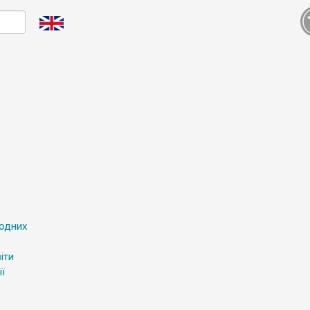
родних
іти
ї