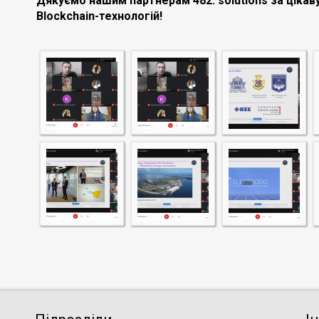
Дякуємо нашим партнерам 482.
solutions
за цікав
Blockchain
-технологій!