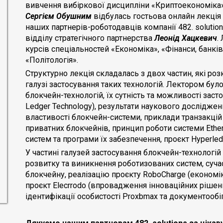
вивчення вибіркової дисципліни «Криптоекономіка
Сергієм Обушним
відбулась гостьова онлайн лекція н
наших партнерів-роботодавців компанії 482. solutio
відділу стратегічного партнерства
Леонід Хацкевич
.
курсів спеціальностей «Економіка», «Фінанси, банків
«Політологія».
Структурно лекція складалась з двох частин, які ро
галузі застосування таких технологій. Лектором бу
блокчейн-технологій, їх сутність та можливості засто
Ledger Technology), результати наукового досліджен
властивості блокчейн-системи, приклади транзакцій в
приватних блокчейнів, принцип роботи системи Ethe
систем та програми їх забезпечення, проєкт Hyperled
У частині галузей застосування блокчейн-технологій
розвитку та виникнення роботизованих систем, сучасні
блокчейну, реалізацію проєкту RoboCharge (економіка
проєкт Elecrrodo (впровадження інноваційних рішень
ідентифікації особистості Proxbmax та документообіг