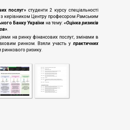
вих послуг»
студенти 2 курсу спеціальності
ом з керівником Центру професором
Рамським
ьного Банку України
на тему:
«Оцінка ризиків
нов»
.
іями на ринку фінансових послуг, змінами в
раховим ринком. Взяли участь у
практичних
ки ринкового ризику.