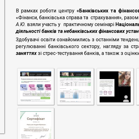
В рамках роботи центру
«Банківських та фінансо
«Фінанси, банківська справа та страхування», раз
А.Ю.
взяли участь у практичному семінарі
Націонал
діяльності банків та небанківських фінансових уста
Здобувачі освіти ознайомились з останніми тенденц
регулюванні банківського сектору, нагляду за ст
заняттях
зі стрес-тестування банків, а також з оцін