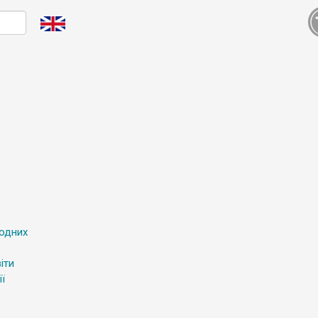
родних
іти
ї