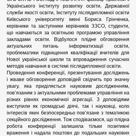
Українського інституту розвитку освіти, Державної
служби якості освіти, Інституту післядипломної освіти
Київського університету імені Бориса Грінченка,
керівники та заступники керівників ЗЗСО, студенти,
що навчаються за освітньою програмою управління
закладами освіти. Відбулося плідне обговорення
актуальних питань інформатизації освіти,
проблематики підвищення кваліфікації вчителів для
Нової української школи та впровадження сучасних
методів навчання в системі післядипломної освіти.
Проведення конференції, презентування досліджень
і жваве обговорення доповідей свідчить про значну
увагу, яка приділяється науковим дослідженням,
пов’язаним з актуальними проблемами управління на
різних рівнях економічної агрегації. З доповідями
виступили як громадські діячі, так і науковці, коло
інтересів яких безпосередньо пов’язане з тематикою
секційного дослідження. Тож сподіваємося, що плідна
робота конференції залишила тільки позитивні
враження і надала поштовх до подальших наукових