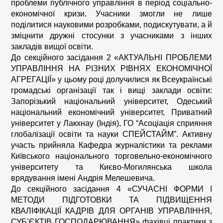
проблеми публічного управління в період соціально-
економічної кризи. Учасники змогли не лише
поділитися науковими розробками, подискутувати, а й
зміцнити дружні стосунки з учасниками з інших
закладів вищої освіти.
До секційного засідання 2 «АКТУАЛЬНІ ПРОБЛЕМИ
УПРАВЛІННЯ НА РІЗНИХ РІВНЯХ ЕКОНОМІЧНОЇ
АГРЕГАЦІЇ» у цьому році долучилися як Всеукраїнські
громадські організації так і вищі заклади освіти:
Запорізький національний університет, Одеський
національний економічний університет, Приватний
університет у Лакхнау (Індія), ГО “Асоціація сприяння
глобалізації освіти та науки СПЕЙСТАЙМ”. Активну
участь прийняла Кафедра журналістики та реклами
Київського національного торговельно-економічного
університету та Києво-Могилянська школа
врядування імені Андрія Мелешевича.
До секційного засідання 4 «СУЧАСНІ ФОРМИ І
МЕТОДИ ПІДГОТОВКИ ТА ПІДВИЩЕННЯ
КВАЛІФІКАЦІЇ КАДРІВ ДЛЯ ОРГАНІВ УПРАВЛІННЯ,
СУБ’ЄКТІВ ГОСПОДАРЮВАННЯ» фахівці практики з