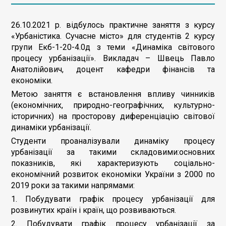
26.10.2021 р. відбулось практичне заняття з курсу
«Урбаністика. Сучасне місто» для студентів 2 курсу
групи Екб-1-20-4.0д з теми «Динаміка світового
процесу урбанізації». Викладач – Швець Павло
Анатолійович, доцент кафедри фінансів та
економіки.
Метою заняття є встановлення впливу чинників
(економічних, природно-географічних, культурно-
історичних) на просторову диференціацію світової
динаміки урбанізації.
Студенти проаналізували динаміку процесу
урбанізації за такими складовими:основних
показників, які характеризують соціально-
економічний розвиток економіки України з 2000 по
2019 роки за такими напрямами:
1. Побудувати графік процесу урбанізації для
розвинутих країн і країн, що розвиваються.
2. Побудувати графік процесу урбанізації за