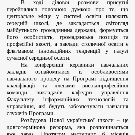
В ході ділової розмови присутні
перейнялися головною думкою про те, що
центральне місце у системі освіти належить
середній школі, де закладається світогляд
майбутнього громадянина держави, формується
його особистість, громадянська позиція та
професійні якості, а заклади столичної освіти є
флагманом інноваційних тенденцій у галузі
сучасної середньої освіти.
На конференції керівники навчальних
закладів ознайомилися із особливостями
навчального процесу на Програмі підвищення
кваліфікації та членами високопрофесійної
команди викладачів кафедри управління
Факультету інформаційних технологій та
управління, які будуть забезпечувати навчання
слухачів Програми.
Розбудова Нової української школи – це
довготермінова реформа, яка розпочинається
вже зараз. Протягом наступних 6 місяців