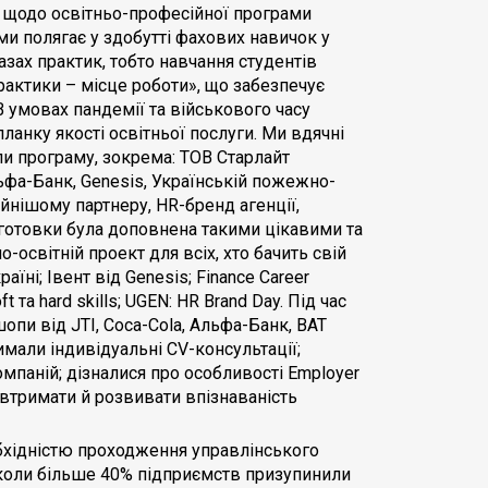
. щодо освітньо-професійної програми
ми полягає у здобутті фахових навичок у
зах практик, тобто навчання студентів
рактики – місце роботи», що забезпечує
 умовах пандемії та військового часу
анку якості освітньої послуги. Ми вдячні
и програму, зокрема: ТОВ Старлайт
льфа-Банк, Genesis, Українській пожежно-
йнішому партнеру, HR-бренд агенції,
дготовки була доповнена такими цікавими та
освітній проект для всіх, хто бачить свій
їні; Івент від Genesis; Finance Career
 та hard skills; UGEN: HR Brand Day. Під час
опи від JTI, Coca-Cola, Альфа-Банк, BAT
имали індивідуальні CV-консультації;
мпаній; дізналися про особливості Employer
к втримати й розвивати впізнаваність
еобхідністю проходження управлінського
коли більше 40% підприємств призупинили