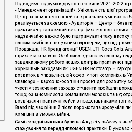
Підводимо підсумки другої половини 2021-2022 н.р
«Менеджмент організацій». Унікальність цієї програ
Центрах компетентностей та в реальних умовах на ба
реалізується за схемою «Аудиторія – Центр – база п
практико-орієнтований вектор фахової підготовки. В
надзвичайно важко було підтримувати таку високу пл
нашим найбільш потужним партнерам, що підтримал
Продакшн, HR бренд агенції UGEN, JTI, Coca-Cola, А
страховій компанії. Особлива вдячність нашому наді
завдяки якому робота наших центрів практичної пі
корисними заходами як: UGEN HR Bootcamp – кар’єрно-
розвиток в управлінській сфері у топ-компаніях в Укра
Challenge – кар’єрно-освітній проект для розвитку soft
участі у зазначених заходах студенти пройшли воркш
тощо; ознайомилися з компаніями Genesis та EY; отр
розв’язали практичні кейси з представниками топ-ко
Brand під час війни й після перемоги та зрозуміли я
компанії в умовах війни.
Самі складні виклики були на 4 курсі у зв’язку з н
стажування та переддипломної практики. В умовах 