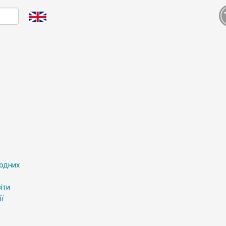
родних
іти
ї