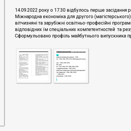
14.09.2022 року о 17.30 відбулось перше засідання 
Міжнародна економіка для другого (магістерського) 
вітчизняні та зарубіжні освітньо-професійні прогр
відповідних їм спеціальних компетентностей та рез
Сформульовано профіль майбутнього випускника п