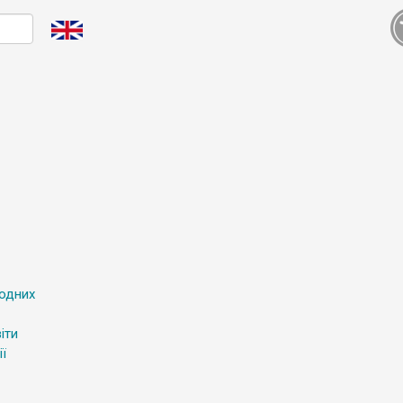
родних
іти
ї