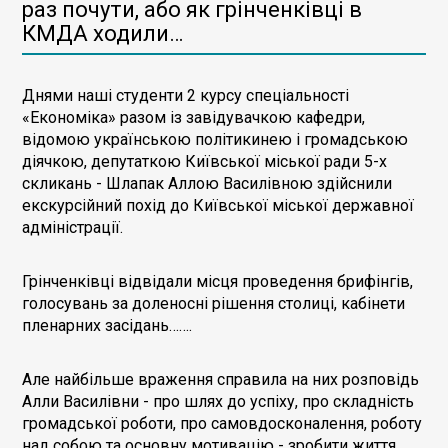
раз почути, або як грінченківці в
КМДА ходили…
Днями наші студенти 2 курсу спеціальності
«Економіка» разом із завідувачкою кафедри,
відомою українською політикинею і громадською
діячкою, депутаткою Київської міської ради 5-х
скликань - Шлапак Аллою Василівною здійснили
екскурсійний похід до Київської міської державної
адміністрації.
Грінченківці відвідали місця проведення брифінгів,
голосувань за доленосні рішення столиці, кабінети
пленарних засідань…….
Але найбільше враження справила на них розповідь
Алли Василівни - про шлях до успіху, про складність
громадської роботи, про самовдосконалення, роботу
над собою та основну мотивацію - зробити життя