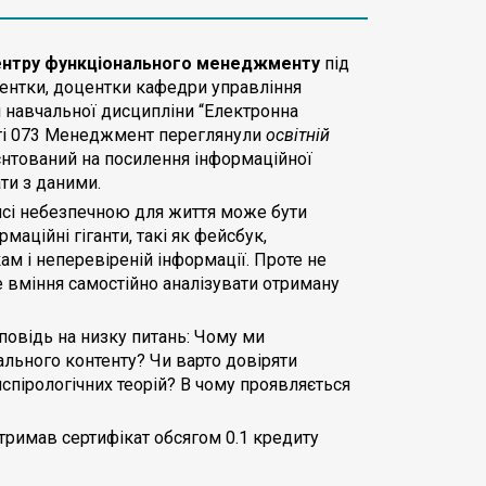
ентру
ф
ункціонального менеджменту
під
оцентки, доцентки кафедри управління
я навчальної дисципліни “Електронна
сті 073 Менеджмент переглянули
освітній
ієнтований на посилення інформаційної
ти з даними.
нсі небезпечною для життя може бути
аційні гіганти, такі як фейсбук,
ам і неперевіреній інформації. Проте не
е вміння самостійно аналізувати отриману
повідь на низку питань: Чому ми
ального контенту? Чи варто довіряти
спірологічних теорій? В чому проявляється
отримав сертифікат обсягом 0.1 кредиту