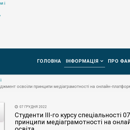
и і
у
ГОЛОВНА
ІНФОРМАЦІЯ
ПРО ФА
ї
неджмент освоїли принципи медіаграмотності на онлайн-платфор
07 ГРУДНЯ 2022
Студенти ІІІ-го курсу спеціальності
принципи медіаграмотності на онла
освіта