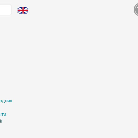
родних
іти
ї