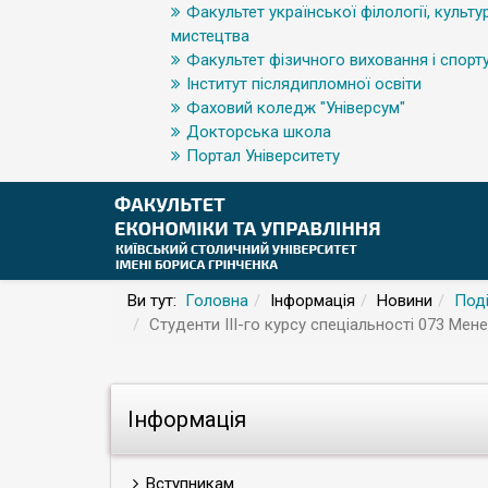
Факультет української філології, культур
мистецтва
Факультет фізичного виховання і спорт
Інститут післядипломної освіти
Фаховий коледж "Універсум"
Докторська школа
Портал Університету
Ви тут:
Головна
Інформація
Новини
Поді
Студенти ІІІ-го курсу спеціальності 073 Ме
Інформація
Вступникам