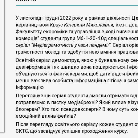
У листопаді-грудні 2022 року в рамках діяльності
Ц
керівництвом
Краус Катерини Миколаївни,
к.е.н., д
Факультету економіки та управління в ході вивченн
комерція” студенти групи Мб-1-20-4.0д спеціально
серіал
“
Медіаграмотність у часи пандемії
”
. Серіал ор
грамотності молоді та здобуття нею вміння працюва
Освітній серіал демонструє, якою у буквальному се
дезінформація і як швидко вона поширюється. Інформ
об’єднуються із фактчекерами, щоб дати відсіч фейк
менш важлива особиста інформаційна гігієна, а сам
інформацію.
Переглянувши серіал студенти змогли отримати від
потрапляємо в пастку медіабрехні? Який вплив візу
блогерам? Хто такі псевдоексперти? В чому суть кон
емоційний вплив фейків?
Після перегляду освітнього серіалу кожен студент 
ЄКТС, що засвідчує успішне проходження курсу.