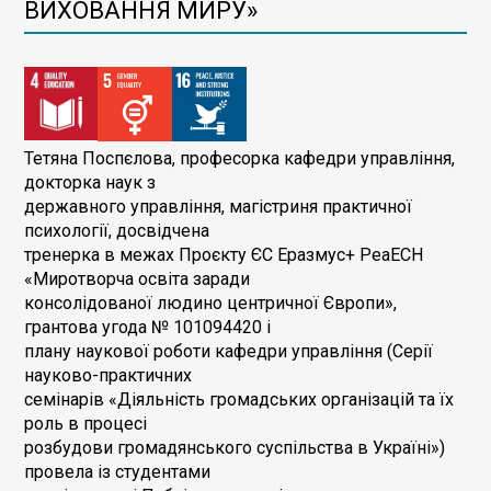
ВИХОВАННЯ МИРУ»
Тетяна Поспєлова, професорка кафедри управління,
докторка наук з
державного управління, магістриня практичної
психології, досвідчена
тренерка в межах Проєкту ЄС Еразмус+ PeaECH
«Миротворча освіта заради
консолідованої людино центричної Європи»,
грантова угода № 101094420 і
плану наукової роботи кафедри управління (Серії
науково-практичних
семінарів «Діяльність громадських організацій та їх
роль в процесі
розбудови громадянського суспільства в Україні»)
провела із студентами