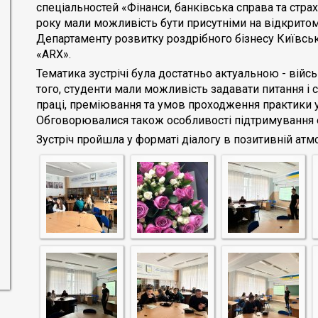
спеціальностей «Фінанси, банківська справа та стр
року мали можливість бути присутніми на відкритом
Департаменту розвитку роздрібного бізнесу Київсько
«ARX».
Тематика зустрічі була достатньо актуальною - війс
того, студенти мали можливість задавати питання і
праці, преміювання та умов проходження практики у
Обговорювалися також особливості підтримування е
Зустріч пройшла у форматі діалогу в позитивній атм