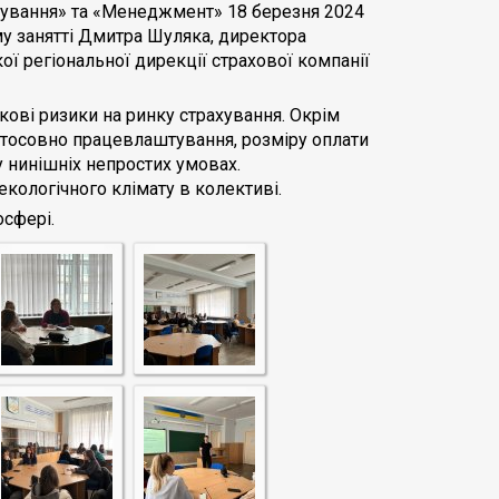
ахування» та «Менеджмент» 18 березня 2024
у занятті Дмитра Шуляка, директора
ї регіональної дирекції страхової компанії
ькові ризики на ринку страхування. Окрім
 стосовно працевлаштування, розміру оплати
 нинішніх непростих умовах.
кологічного клімату в колективі.
осфері.