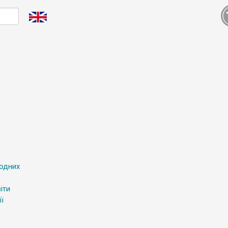
родних
іти
ї