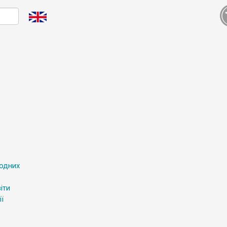
родних
іти
ї