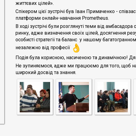
життєвих цілей».
Спікером цієї зустрічі був Іван Примаченко - співза
платформи онлайн-навчання Prometheus.
В ході зустрічі були розглянуті теми від амбасадора
ринку, адже визначення своїх цілей, досягнення рез
особисті стратегіі та баланс у нашому багатогранно
незалежно від професії
Подія була корисною, насиченою та динамічною! Дяк
Не зупиняємося, адже ми працюємо для того, щоб 
широкий досвід та знання.