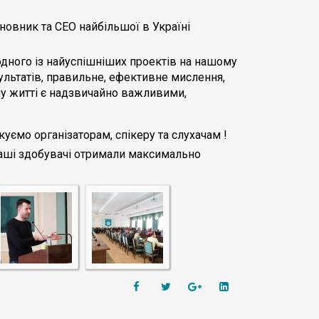
сновник та CEO найбільшої в Україні
 одного із найуспішніших проектів на нашому
ультатів, правильне, ефективне мислення,
му житті є надзвичайно важливими,
уємо організаторам, спікеру та слухачам !
наші здобувачі отримали максимально