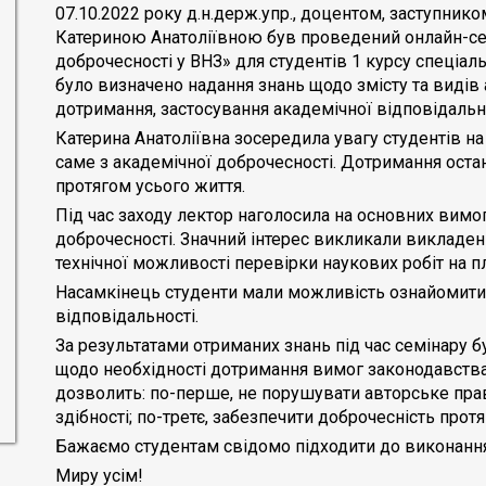
07.10.2022 року д.н.держ.упр., доцентом, заступник
Катериною Анатоліївною був проведений онлайн-сем
доброчесності у ВНЗ» для студентів 1 курсу спеціаль
було визначено надання знань щодо змісту та видів а
дотримання, застосування академічної відповідально
Катерина Анатоліївна зосередила увагу студентів на
саме з академічної доброчесності. Дотримання оста
протягом усього життя.
Під час заходу лектор наголосила на основних вим
доброчесності. Значний інтерес викликали викладен
технічної можливості перевірки наукових робіт на пл
Насамкінець студенти мали можливість ознайомитис
відповідальності.
За результатами отриманих знань під час семінару
щодо необхідності дотримання вимог законодавства
дозволить: по-перше, не порушувати авторське право
здібності; по-третє, забезпечити доброчесність прот
Бажаємо студентам свідомо підходити до виконання
Миру усім!