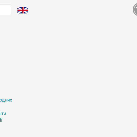
родних
іти
ї