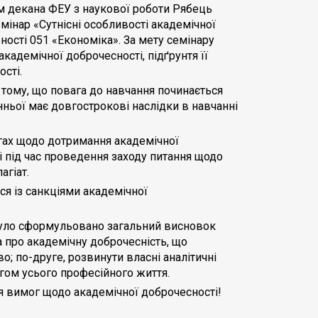
ом декана ФЕУ з наукової роботи Рябець
інар «Сутнісні особливості академічної
ності 051 «Економіка». За мету семінару
кадемічної доброчесності, підґрунтя її
сті.
 тому, що повага до навчання починається
нньої має довгострокові наслідки в навчанні
огах щодо дотримання академічної
і під час проведення заходу питання щодо
агіат.
я із санкціями академічної
 було сформульовано загальний висновок
 про академічну доброчесність, що
; по-друге, розвинути власні аналітичні
ягом усього професійного життя.
 вимог щодо академічної доброчесності!