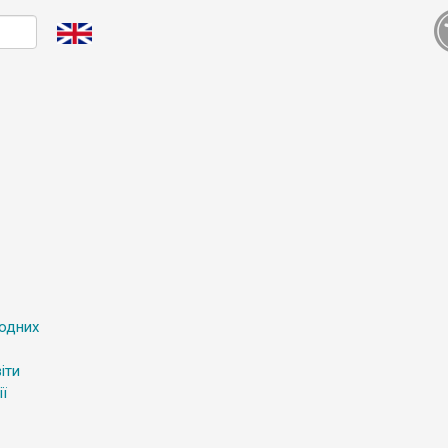
родних
іти
ї