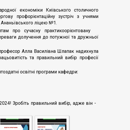
родної економіки Київського столичного
ергову профорієнтаційну зустріч з учнями
 Ананьївського ліцею №1.
єнтам про сучасну практикоорієнтовану
переваги долучення до потужної та дружньої
 професор Алла Василівна Шлапак надихнула
рацьовитість та правильний вибір професії
тоздатні освітні програми кафедри:
ї 2024! Зробіть правильний вибір, адже він -