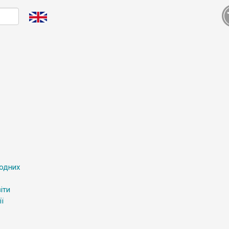
родних
іти
ї