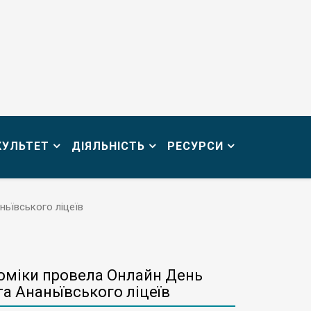
КУЛЬТЕТ
ДІЯЛЬНІСТЬ
РЕСУРСИ
ьївського ліцеїв
номіки провела Онлайн День
а Ананьївського ліцеїв