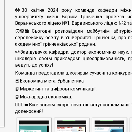
🤓30 квітня 2024 року команда кафедри міжна
університету імені Бориса Грінченка провела ч
Варвинського ліцею №1, Варвинського ліцею №2 та
🧑🏼‍🏫Сьогодні розповідали майбутнім абітурі
європейську освіту в Університеті Грінченка, про 
академічної грінченківської родини.
🌞Завідувачка кафедри, доктор економічних наук,
школярів своїм прикладом: цілеспрямованість, п
ведуть до успіху!
Команда представила школярам сучасні та конкурен
📕Економіка міста. Урбаністика.
📗Маркетинг та цифрові комунікації.
📘Міжнародна економіка.
🏃🏼‍♀️‍➡️Вже зовсім скоро початок вступної кампані
доленосний!