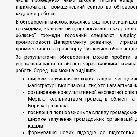
числа проведених ними заходів. Міська влада 
підключають громадянський сектор до обговоре
кадрової роботи.
В обговоренні висловлювались ряд пропозицій що
громадами, включаючи ті, що пов'язані із кадрово
обласної громади головний спеціаліст відділ
промисловості Департаменту розвитку, утриман
промисловості та транспорту Луганської обласної д
За результатами обговорення можна зробити в
управління міста та області зараз важливо вжит
роботи. Серед них можна виділити:
широке залучення молодих кадрів, які щойно
магістратурі, включаючи і тих, хто навчається 
розширення консультативної, експертної спів
Мерією, керівництвом громад в області та 
Бориса Грінченка
посилення повноважень та впливу громадських
широке залучення громадських організацій д
кадрів
формування нових підходів до підготовки 