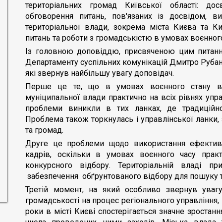
територіальних громад Київської області: до
обговорення питань, пов'язаних із досвідом, 
територіальної влади, зокрема міста Києва та К
питань та роботи з громадськістю в умовах воєнного
Із головною доповіддю, присвяченою цим питанн
Департаменту суспільних комунікацій Дмитро Рубан
які звернув найбільшу увагу доповідач.
Перше це те, що в умовах воєнного стану ви
муніципальної влади практично на всіх рівнях упра
проблеми виникли в тих ланках, де традиційно
Проблема також торкнулась і управлінської ланки, 
та громад.
Друге це проблеми щодо використання ефективн
кадрів, оскільки в умовах воєнного часу прак
конкурсного відбору. Територіальній владі п
забезпечення обґрунтованого відбору для пошуку т
Третій момент, на який особливо звернув увагу
громадськості на процес регіонального управління,
роки в місті Києві спостерігається значне зростання