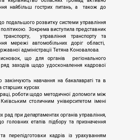
та керівництво обласних громад активно
ння найбільш гострих питань, а також до
до подальшого розвитку системи управління
ю політикою. Зокрема виступила представник
у транспорту, управління транспорту та
ня мережі автомобільних доріг області,
ержавної адміністрації Тетяна Коновалова.
исновок, що для органів регіонального
и ряд заходів щодо удосконалення кадрової
 закінчують навчання на бакалавраті та в
на старших курсах
праці, роботи щодо методичної допомоги між
Київським столичним університетом імені
 рад при департаментах органів управління,
о головних етапів підбору та призначення
та перепідготовки кадрів із урахуванням