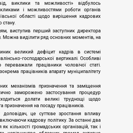
свід, виклики та можливості» відбулось
викликами і можливостями роботи органів
иївської області щодо вирішення кадрових
 стану.
ям, виступив перший заступник директора
. Можна виділити ряд основних моментів, на
ник великий дефіцит кадрів в системі
влінсько-господарської вертикалі. Особливі
 переважали працівники чоловічої статі.
зокрема працівників апарату муніципалітету
их механізмів призначення та заміщення
тично заморожено застосування процедур
риходиться долати великі труднощі щодо
а призначення на посаду працівників.
 доповідач, це суттєве зростання впливу
 включаючи кадрову політику. За останні два
 як кількості громадських організацій, так і