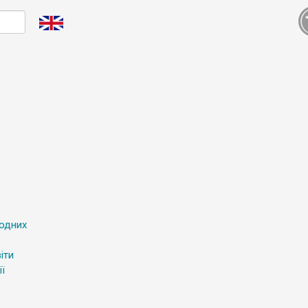
родних
іти
ї