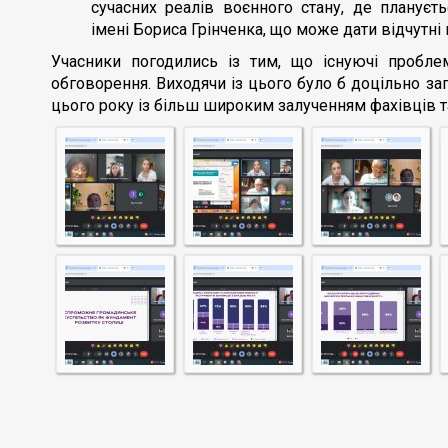
сучасних реалів воєнного стану, де плануєть
імені Бориса Грінченка, що може дати відчутні 
Учасники погодились із тим, що існуючі пробл
обговорення. Виходячи із цього було б доцільно за
цього року із більш широким залученням фахівців т