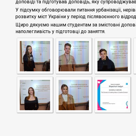
доповіді та підготував доповідь, яку супроводжув
У підсумку обговорювали питання урбанізації, нерів
розвитку міст України у період післявоєнного відр
Щиро дякуємо нашим студентам за змістовні доповіді
наполегливість у підготовці до заняття.