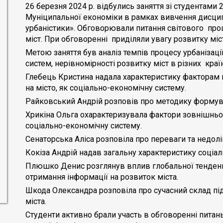
26 березня 2024 р. відбулись заняття зі студентами 
Муніципальної економіки в рамках вивчення дисцип
урбаністики». Обговорювали питання світового проц
міст. При обговоренні приділяли увагу розвитку міс
Метою заняття був аналіз темпів процесу урбанізаці
систем, нерівномірності розвитку міст в різних країн
Глебець Кристина надала характеристику факторам
на місто, як соціально-економічну систему.
Райковський Андрій розповів про методику форму
Хрикіна Ольга охарактеризувала фактори зовнішньог
соціально-економічну систему.
Сенаторська Аліса розповіла про переваги та недол
Кокіза Андрій надав загальну характеристику соціа
Плюшко Денис розглянув вплив глобальної тенденці
отримання інформації на розвиток міста.
Шкода Олександра розповіла про сучасний склад пі
міста.
Студенти активно брали участь в обговоренні питан