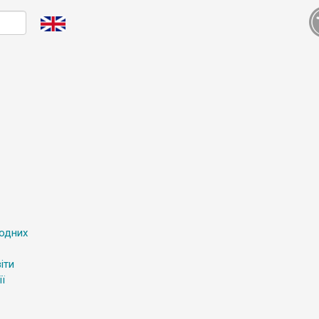
родних
іти
ї