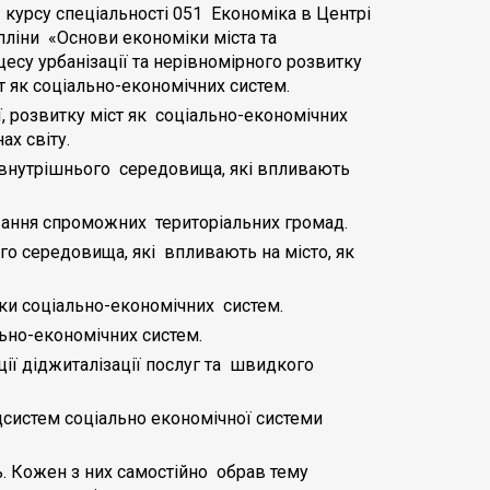
2 курсу спеціальності 051 Економіка в Центрі
ліни «Основи економіки міста та
есу урбанізації та нерівномірного розвитку
т як соціально-економічних систем.
ї, розвитку міст як соціально-економічних
ах світу.
 внутрішнього середовища, які впливають
вання спроможних територіальних громад.
о середовища, які впливають на місто, як
іки соціально-економічних систем.
льно-економічних систем.
ї діджиталізації послуг та швидкого
дсистем соціально економічної системи
ь. Кожен з них самостійно обрав тему