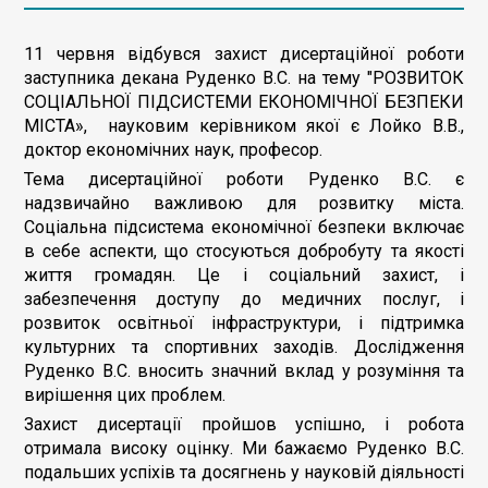
11 червня відбувся захист дисертаційної роботи
заступника декана Руденко В.С. на тему "РОЗВИТОК
СОЦІАЛЬНОЇ ПІДСИСТЕМИ ЕКОНОМІЧНОЇ БЕЗПЕКИ
МІСТА», науковим керівником якої є Лойко В.В.,
доктор економічних наук, професор.
Тема дисертаційної роботи Руденко В.С. є
надзвичайно важливою для розвитку міста.
Соціальна підсистема економічної безпеки включає
в себе аспекти, що стосуються добробуту та якості
життя громадян. Це і соціальний захист, і
забезпечення доступу до медичних послуг, і
розвиток освітньої інфраструктури, і підтримка
культурних та спортивних заходів. Дослідження
Руденко В.С. вносить значний вклад у розуміння та
вирішення цих проблем.
Захист дисертації пройшов успішно, і робота
отримала високу оцінку. Ми бажаємо Руденко В.С.
подальших успіхів та досягнень у науковій діяльності