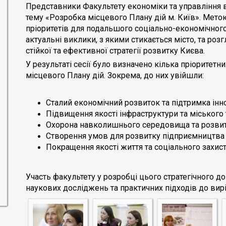
Представники Факультету економіки та управління взя
тему «Розробка місцевого Плану дій м. Київ». Мет
пріоритетів для подальшого соціально-економічного
актуальні виклики, з якими стикається місто, та ро
стійкої та ефективної стратегії розвитку Києва.
У результаті сесії було визначено кілька пріоритетн
місцевого Плану дій. Зокрема, до них увійшли:
Сталий економічний розвиток та підтримка інн
Підвищення якості інфраструктури та міського
Охорона навколишнього середовища та розвит
Створення умов для розвитку підприємництва
Покращення якості життя та соціального захис
Участь факультету у розробці цього стратегічного д
наукових досліджень та практичних підходів до вир