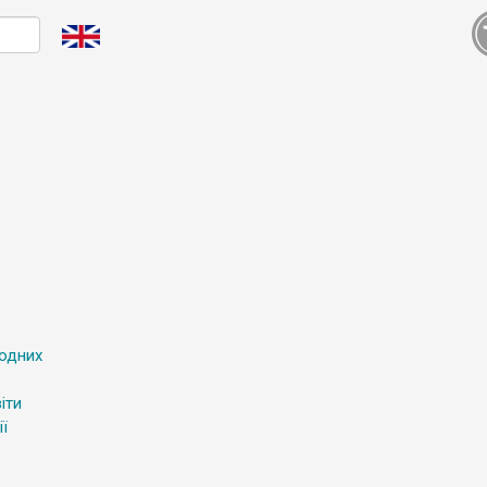
родних
іти
ї