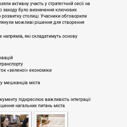
ли активну участь у стратегічній сесії на
ою заходу було визначення ключових
 розвитку столиці. Учасники обговорили
зглянули можливі рішення для створення
их напрямів, які складатимуть основу
овацій
 транспорту
ок «зеленої» економіки
ту мешканців міста
окументу підкреслює важливість інтеграції
ішення нагальних питань міста.