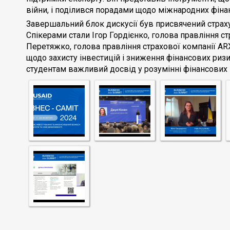
війни, і поділився порадами щодо міжнародних фінан
Завершальний блок дискусії був присвячений страху
Спікерами стали Ігор Гордієнко, голова правління ст
Перетяжко, голова правління страхової компанії A
щодо захисту інвестицій і зниження фінансових ризи
студентам важливий досвід у розумінні фінансових 