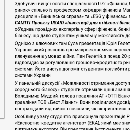
Здобувачі вищої освіти спеціальності 072 «Фінанси,
ринок» спільно із професором кафедри фінансів М
дисциплін «Банківська справа» та «ESG у фінансах» 
САМІТІ Проєкту
USAID
«Інвестиції для стійкості бізн
об'єднав провідних експертів у сфері фінансів, банк
бізнесу, що дало студентам унікальну можливість до
Однією з ключових тем була презентація Юрія Гелет
України, який розповів про макроекономічні перспек
планування в умовах війни. Пан Гелетій, з понад 20-
відповідає за регулювання грошово-кредитного ринк
системи. Його виступ допоміг студентам поглибити 
системи України.
У панельній дискусії «Можливості отримання доступ
середнього бізнесу» студенти отримали цінні знання 
Володимир Мудрий, голова правління АТ «ОТП Банк»
правління ТОВ «Бест Лізинг». Вони поділилися досві
постраждали від війни, і пояснили, як скористатися
Особливу увагу студентів привернула презентація Р
«Експортно-кредитне агентство» (ЕКА), який має зн
підтримки експорту. Він представив інструменти, щ