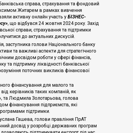
 банківська справа, страхування та фондовий
аксимом Житарем в рамках вивчення
взяли активну онлайн участь у
БІЗНЕС-
есу»
, що відбувся 24 жовтня 2024 року. Захід
івської справи, страхування та підтримки
лучитися до актуальних дискусій.
ія, заступника голови Національного банку
тиви та важливі аспекти для стратегічного
річним досвідом роботи у сфері фінансів,
у та підтримку ліквідності банківської
розуміння поточних викликів фінансової
ного фінансування для малого та
від керівників таких компаній, як
, та Людмила Золотарьова, голова
дом фінансування підприємств, які
 програмами підтримки.
услана Гашева, голови правління ПрАТ
ачний досвід у розробці державних програм
о дозволяють підтримувати експорт під час