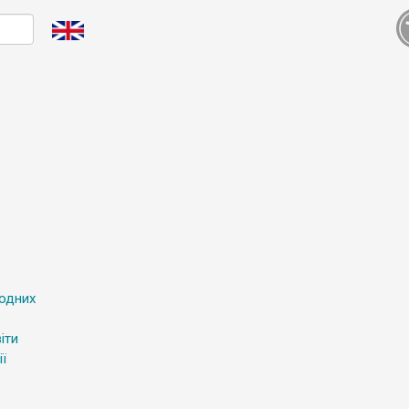
родних
іти
ї