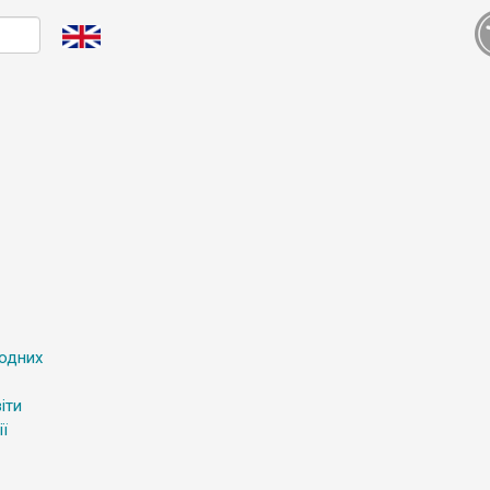
родних
іти
ї