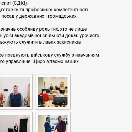
іспит (ЄДКІ).
готовки та професійної компетентності
х посад у державних і громадських
дзначив особливу роль тих, хто не лише
ні усієї академічної спільноти декан урочисто
овжують служити в лавах захисників
дже поєднують військову службу з навчанням
го управління. Щиро вітаємо наших