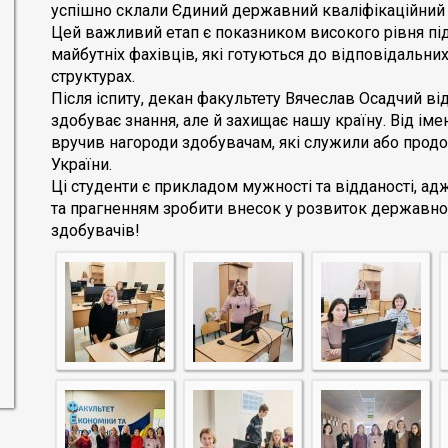
успішно склали Єдиний державний кваліфікаційний 
Цей важливий етап є показником високого рівня під
майбутніх фахівців, які готуються до відповідальни
структурах.
Після іспиту, декан факультету Вячеслав Осадчий ві
здобуває знання, але й захищає нашу країну. Від іме
вручив нагороди здобувачам, які служили або прод
України.
Ці студенти є прикладом мужності та відданості, а
та прагненням зробити внесок у розвиток державно
здобувачів!