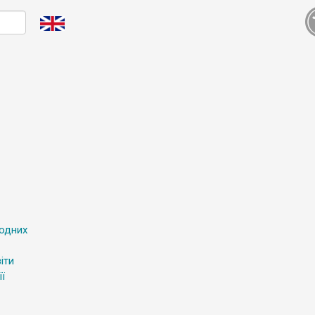
родних
іти
ї