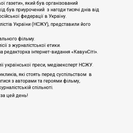
ої газети», який був організований
ід був приурочений з нагоди тисячі днів від
ійської федерації в Україну.
істів України (НСЖУ), представили його
ального фільму.
ії з журналістської етики.
на редакторка інтернет-видання «КавунСіті».
ії української преси, медіаексперт НСЖУ.
кликів, які стоять перед суспільством в
тися з авторами та героями фільму,
рналістській спільноті.
 за цей день!