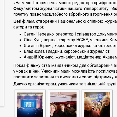
«На межі. Історія незламності редактора прифронтов
Факультетом журналістики нашого Університету. Зах
початку повномасштабного збройного вторгнення рос
Цей фільм, створений Національною спілкою журнал
автори та герої:
Євген Черевко, оператор і співавтор документ
Ліна Кущ, перша секретар НСЖУ, членкиня Коміс
Євгенія Вірлич, херсонська журналістка, голов
Владислав Гладкий, херсонський журналіст.
Андрій Юричко, журналіст, медіатренер Академ
Показ фільму став майданчиком для обговорення ви
умовах війни. Учасники мали можливість поспілкува
поставити запитання та висловити свою підтримку жу
Дякую організаторам, учасникам та знімальній групі