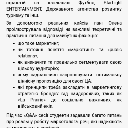
стратегій на телеканалі Футбол, StarLight
ENTERTAINMENT, Державного агентства розвитку
туризму та інш.
За допомогою реальних кейсів пані Олена
проілюструвала відповіді на важливі теоретичні та
практичні питання для майбутніх фахівців:
що таке маркетинг;
чи тотожні поняття «маркетинг» та «public
relations»;
як визначити та правильно сегментувати свою
цільову аудиторію;
чому надважливо запропонувати оптимальну
ціннісну пропозицію для своєї ЦА;
які принципи треба закладати в маркетингову
стратегію брендів: від найдорожчих, таких як
«La Prairie» до соціально важливих, як
військовий екіп.
Під час «Q&A» сесії студенти задавали багато питань
про реальну роботу маркетолога, речі, які надихають
та мотивують у професії.