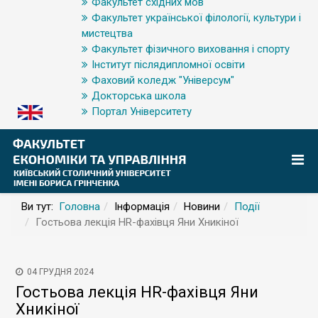
Факультет східних мов
Факультет української філології, культури і
мистецтва
Факультет фізичного виховання і спорту
Інститут післядипломної освіти
Фаховий коледж "Універсум"
Докторська школа
Портал Університету
Ви тут:
Головна
Інформація
Новини
Події
Гостьова лекція HR-фахівця Яни Хникіної
04 ГРУДНЯ 2024
Гостьова лекція HR-фахівця Яни
Хникіної