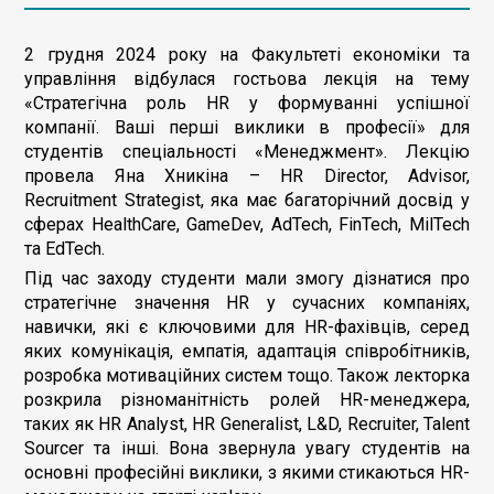
2 грудня 2024 року на Факультеті економіки та
управління відбулася гостьова лекція на тему
«Стратегічна роль HR у формуванні успішної
компанії. Ваші перші виклики в професії» для
студентів спеціальності «Менеджмент». Лекцію
провела Яна Хникіна – HR Director, Advisor,
Recruitment Strategist, яка має багаторічний досвід у
сферах HealthCare, GameDev, AdTech, FinTech, MilTech
та EdTech.
Під час заходу студенти мали змогу дізнатися про
стратегічне значення HR у сучасних компаніях,
навички, які є ключовими для HR-фахівців, серед
яких комунікація, емпатія, адаптація співробітників,
розробка мотиваційних систем тощо. Також лекторка
розкрила різноманітність ролей HR-менеджера,
таких як HR Analyst, HR Generalist, L&D, Recruiter, Talent
Sourcer та інші. Вона звернула увагу студентів на
основні професійні виклики, з якими стикаються HR-