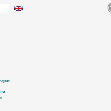
родних
іти
ї