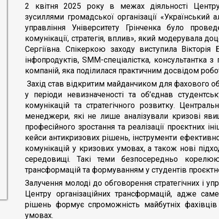
2 квітня 2025 року в межах діяльності Центру
зусиллями громадської організації «Український а
управління Університету Грінченка було прове
комунікації, стратегія, вплив», який модерувала д
Сергіївна. Спікеркою заходу виступила Вікторія
інфопродуктів, SMM-спеціалістка, консультантка з 
компаній, яка поділилася практичним досвідом роб
Захід став відкритим майданчиком для фахового об
у періоди невизначеності та об’єднав студентсь
комунікацій та стратегічного розвитку. Централь
менеджери, які не лише аналізували кризові явища
професійного зростання та реалізації проєктних іні
кейси антикризових рішень, інструменти ефективног
комунікацій у кризових умовах, а також нові підхо
середовищі. Такі теми безпосередньо корелюю
трансформацій та формуванням у студентів проєктн
Залучення молоді до обговорення стратегічних і у
Центру організаційних трансформацій, адже саме
рішень формує спроможність майбутніх фахівців
умовах.