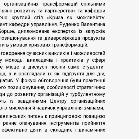
 організаційних трансформацій спільними
льянс розвитку та партнерства» та кафедри
дено круглий стіл «Криза як можливість:
оцент кафедри управління, Руденко Валентина
 Борше, дипломована експертка із запусків
позиціонування та диверсифікації продуктів
оти в умовах кризових трансформацій.
говорення сучасних викликів і можливостей
ку молодь, викладачів і практиків у сфері
не місце в дискусії посіли саме студенти-
, а й розглядали їх як підґрунтя для дій,
ціатив. У фокусі обговорення були практичні
о позиціонування, особливості стратегічних
ди до розвитку організацій у турбулентному
ть із завданнями Центру організаційних
ого мислення й навичок управління змінами.
правлінських питань є принциповою позицією
 раннє опанування інструментів прийняття
 ефективно діяти в складних і динамічних