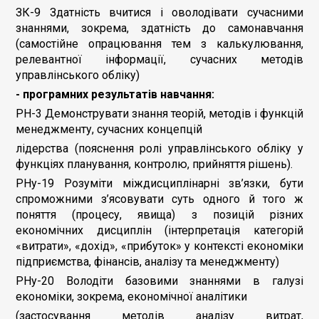
ЗК-9 Здатність вчитися і оволодівати сучасними
знаннями, зокрема, здатність до самонавчання
(самостійне опрацювання тем з калькулювання,
релевантної інформації, сучасних методів
управлінського обліку)
- програмних результатів навчання:
РН-3 Демонструвати знання теорій, методів і функцій
менеджменту, сучасних концепцій
лідерства (пояснення ролі управлінського обліку у
функціях планування, контролю, прийняття рішень).
РНу-19 Розуміти міждисциплінарні зв’язки, бути
спроможними з’ясовувати суть одного й того ж
поняття (процесу, явища) з позицій різних
економічних дисциплін (інтерпретація категорій
«витрати», «дохід», «прибуток» у контексті економіки
підприємства, фінансів, аналізу та менеджменту)
РНу-20 Володіти базовими знаннями в галузі
економіки, зокрема, економічної аналітики
(застосування методів аналізу витрат,