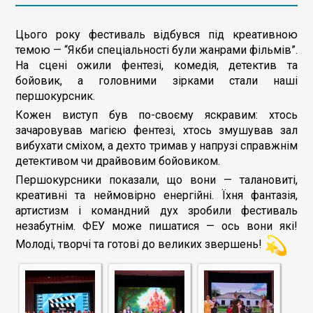
Цього року фестиваль відбувся під креативною
темою — “Якби спеціальності були жанрами фільмів”.
На сцені ожили фентезі, комедія, детектив та
бойовик, а головними зірками стали наші
першокурсник.
Кожен виступ був по-своєму яскравим: хтось
зачаровував магією фентезі, хтось змушував зал
вибухати сміхом, а дехто тримав у напрузі справжнім
детективом чи драйвовим бойовиком.
Першокурсники показали, що вони — талановиті,
креативні та неймовірно енергійні. Їхня фантазія,
артистизм і командний дух зробили фестиваль
незабутнім.
ФЕУ може пишатися — ось вони які!
Молоді, творчі та готові до великих звершень!