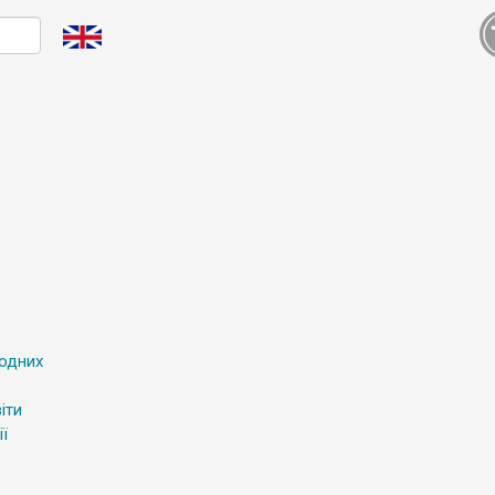
родних
іти
ї