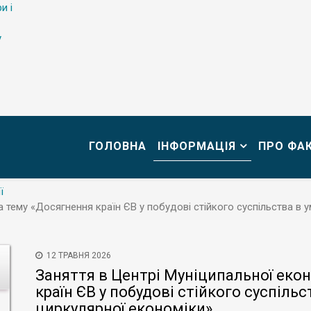
и і
у
ГОЛОВНА
ІНФОРМАЦІЯ
ПРО ФА
ї
а тему «Досягнення країн ЄВ у побудові стійкого суспільства в 
12 ТРАВНЯ 2026
Заняття в Центрі Муніципальної еко
країн ЄВ у побудові стійкого суспіль
циркулярної економіки»