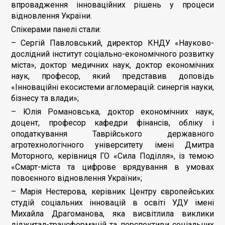
впровадження інноваційних рішень у процеси
відновлення України.
Спікерами панелі стали:
– Сергій Павловський, директор КНДУ «Науково-
дослідний інститут соціально-економічного розвитку
міста», доктор медичних наук, доктор економічних
наук, професор, який представив доповідь
«Інноваційні екосистеми агломерацій: синергія науки,
бізнесу та влади»;
– Юлія Романовська, доктор економічних наук,
доцент, професор кафедри фінансів, обліку і
оподаткування Таврійського державного
агротехнологічного університету імені Дмитра
Моторного, керівниця ГО «Сила Поділля», із темою
«Смарт-міста та цифрове врядування в умовах
повоєнного відновлення України»;
– Марія Нестерова, керівник Центру європейських
студій соціальних інновацій в освіті УДУ імені
Михайла Драгоманова, яка висвітлила виклики
діджитал-трансформацій та перспективи соціальних