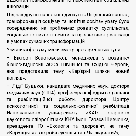
інновацій.
Під час другої панельної дискусії «Людський капітал,
трансформація соціуму та новітня освіта» увагу було
зосереджено на проблемах розвитку суспільства,
соціальної стійкості, освіти та професійної реалізації
в умовах сучасних трансформацій.
Учасники форуму мали змогу прослухати виступи:
– Вікторії Волотовської, менеджера з розвитку
бізнес-відносин ACCA Північної та Східної Європи,
яка представила тему «Кар’єрні шляхи: новий
погляд».
– Лідії Буцької, кандидата медичних наук, доктора
медичних наук (США), професора кафедри соціальної
та реабілітаційної роботи, директора Центру
психологічної та соціально-фізичної реабілітації
Національного університету «КАІ», старшого
наукового співробітника КНУ імені Тараса Шевченка,
президента ГО «Екологія та здоров’я», на тему
«Корупція, як хвороба суспільства. Як лікувати?»;