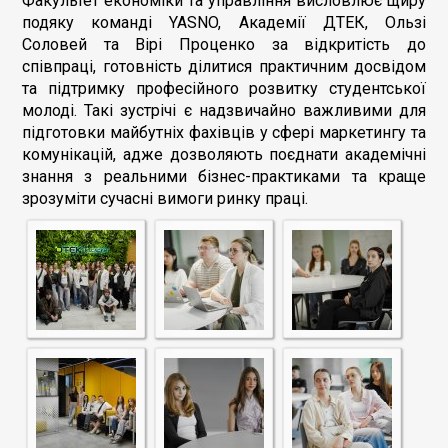
Факультет економіки та управління висловлює щиру
подяку команді YASNO, Академії ДТЕК, Ользі
Соловей та Вірі Проценко за відкритість до
співпраці, готовність ділитися практичним досвідом
та підтримку професійного розвитку студентської
молоді. Такі зустрічі є надзвичайно важливими для
підготовки майбутніх фахівців у сфері маркетингу та
комунікацій, адже дозволяють поєднати академічні
знання з реальними бізнес-практиками та краще
зрозуміти сучасні вимоги ринку праці.