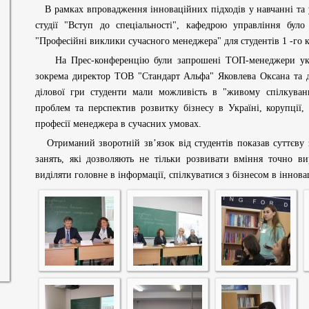
В рамках впровадження інноваційних підходів у навчанні та у
студії "Вступ до спеціальності", кафедрою управління було
"Професійні виклики сучасного менеджера" для студентів 1 -го 
На Прес-конференцію були запрошені ТОП-менеджери украї
зокрема директор ТОВ "Стандарт Альфа" Яковлева Оксана та
ділової гри студенти мали можливість в "живому спілкуван
проблем та перспектив розвитку бізнесу в Україні, корупції,
професії менеджера в сучасних умовах.
Отриманий зворотній зв’язок від студентів показав суттєву з
занять, які дозволяють не тільки розвивати вміння точно в
виділяти головне в інформації, спілкуватися з бізнесом в іннов