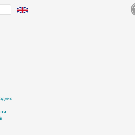
родних
іти
ї