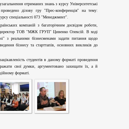
загальнення отриманих знань з курсу Університетські
 проведено ділову гру "Прес-конференція" на тему:
курсу спеціальності 073 "Менеджмент".
нських компаній з багаторічним досвідом роботи,
 директор ТОВ "МЖК ГРУП" Цивенко Олексій. В ході
ні" з реальними бізнесменами задати питання щодо
 ведення бізнесу та старттапів, основних викликів до
ацікавленість студентів в даному форматі проведення
иражати свої думки, аргументовано захищати їх, а й
аційному форматі.