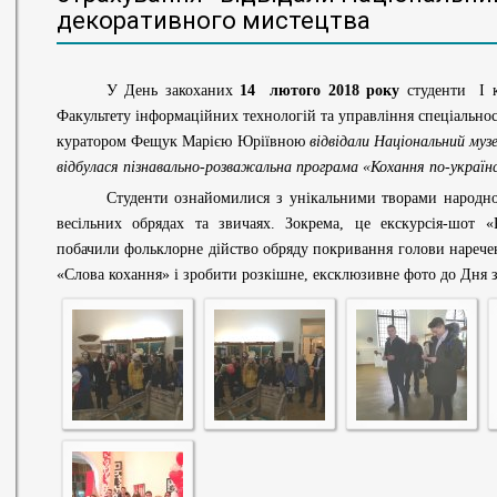
декоративного мистецтва
У День закоханих
14 лютого 2018 року
студенти І к
Факультету інформаційних технологій та управління спеціальност
куратором Фещук Марією Юріївною
відвідали Національний муз
відбулася пізнавально-розважальна програма «Кохання по-україн
Студенти ознайомилися з унікальними творами народного м
весільних обрядах та звичаях. Зокрема, це екскурсія-шот 
побачили фольклорне дійство обряду покривання голови наречен
«Слова кохання» і зробити розкішне, ексклюзивне фото до Дня 