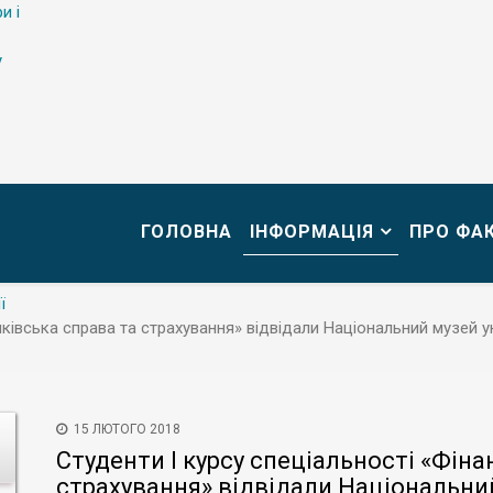
и і
у
ГОЛОВНА
ІНФОРМАЦІЯ
ПРО ФА
ї
анківська справа та страхування» відвідали Національний музей
15 ЛЮТОГО 2018
Студенти І курсу спеціальності «Фіна
страхування» відвідали Національни