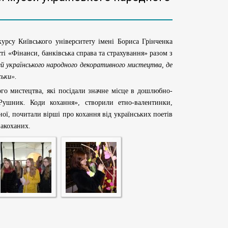
урсу Київського університету імені Бориса Грінченка
і «Фінанси, банківська справа та страхування» разом з
ей українського народного декоративного мистецтва, де
ськи».
истецтва, які посідали значне місце в дошлюбно-
«Рушник. Коди кохання», створили етно-валентинки,
ої, почитали вірші про кохання від українських поетів
закоханих.