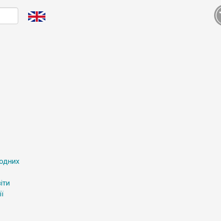
родних
іти
ї