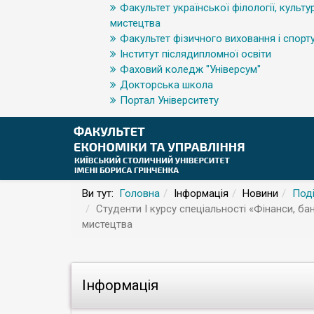
Факультет української філології, культур
мистецтва
Факультет фізичного виховання і спорт
Інститут післядипломної освіти
Фаховий коледж "Універсум"
Докторська школа
Портал Університету
Ви тут:
Головна
Інформація
Новини
Поді
Студенти І курсу спеціальності «Фінанси, б
мистецтва
Інформація