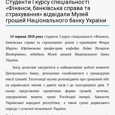
Студенти І курсу спеціальності
«Фінанси, банківська справа та
страхування» відвідали Музей
грошей Національного банку України
14 червня 2018 року
студенти І курсу спеціальності «Фінанси,
банківська справа та страхування» разом
з куратором Фещук
Марією Юріївноюта професором кафедри Лойко Валерією
Вікторівною, відвідали Музей грошей Національного банку
України.
Захід дозволив зануритися в найважливіші робочі моменти
Центрального банку, детальніше ознайомитися з процедурою
емісії грошей. Експозиції музею розповідають про грошовий обіг
на українських землях з давніх часів і до сьогоднішніх днів. У
ньому представлені примітивні форми грошей, античні,
середньовічні монети, гроші Російської імперії, банкноти
Української народної республіки, а також гроші радянського
періоду і сучасної незалежної України.