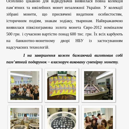
Особливо цікавою для відвідувачів виявилася повна колекція
пам’ятних та ювілейних монет незалежної України. У колекції
зібрані монети, що присвячені видатним особистостям,
історичним подіям, знакам зодіаку, тваринам. Найвражаючою
виявилася півкілограмова золота монета Євро-2012 номіналом
500 грн. і сучасною вартістю понад 600 тис. грн. Їх всіх карбують
на банкнотно-монетному дворі НБУ із застосуванням
надсучасних технологій.
І на завершення кожен бажаючий виготовив собі
пам’ятний подарунок – власноруч виковану сувенірну монету.