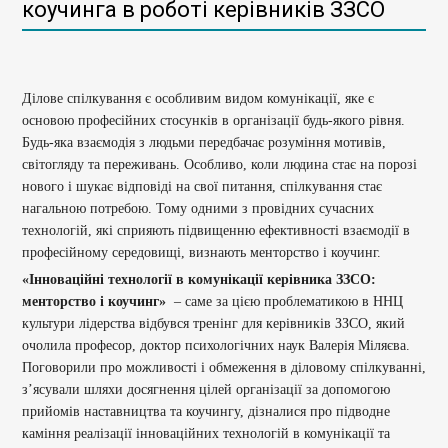
коучинга в роботі керівників ЗЗСО
Ділове спілкування є особливим видом комунікації, яке є
основою професійних стосунків в організації будь-якого рівня.
Будь-яка взаємодія з людьми передбачає розуміння мотивів,
світогляду та переживань. Особливо, коли людина стає на порозі
нового і шукає відповіді на свої питання, спілкування стає
нагальною потребою. Тому одними з провідних сучасних
технологій, які сприяють підвищенню ефективності взаємодії в
професійному середовищі, визнають менторство і коучинг.
«Інноваційні технології в комунікації керівника ЗЗСО:
менторство і коучинг»
– саме за цією проблематикою в ННЦ
культури лідерства відбувся тренінг для керівників ЗЗСО, який
очолила професор, доктор психологічних наук Валерія Міляєва.
Поговорили про можливості і обмеження в діловому спілкуванні,
з’ясували шляхи досягнення цілей організації за допомогою
прийомів наставництва та коучингу, дізналися про підводне
каміння реалізації інноваційних технологій в комунікації та