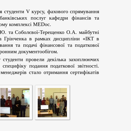
уденти V курсу, фахового спрямування
анківських послуг кафедри фінансів та
ному комплексі MEDoc.
Ю. та Соболєвої-Терещенко О.А. майбутні
са Грінченка в рамках дисципліни «ІКТ в
вання та подачі фінансової та податкової
ктронним документообігом.
 студенти провели декілька захоплюючих
 специфіку подання податкової звітності.
менеджерів стало отримання сертифікатів