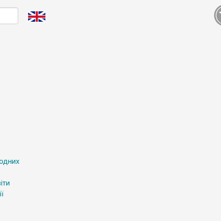
родних
іти
ї