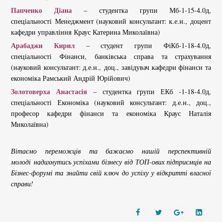
Папченко Діана
– студентка групи Мб-1-15-4.0д,
спеціальності Менеджмент (науковий консультант: к.е.н., доцент
кафедри управління Краус Катерина Миколаївна)
Арабаджи Кирил
– студент групи ФіКб-1-18-4.0д,
спеціальності Фінанси, банківська справа та страхування
(науковий консультант: д.е.н., доц., завідувач кафедри фінанси та
економіка Рамський Андрій Юрійович)
Золотоверха Анастасія
– студентка групи ЕКб -1-18-4.0д,
спеціальності Економіка (науковий консультант: д.е.н., доц.,
професор кафедри фінанси та економіка Краус Наталія
Миколаївна)
Вітаємо переможців та бажаємо нашій перспективній
молоді надихнутись успіхами бізнесу від ТОП-ових підприємців на
Бізнес-форумі та знайти свій ключ до успіху у відкритті власної
справи!