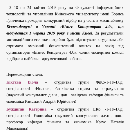
З 18 по 24 квітня 2019 року на Факультеті інформаційних
технологій та управління Київського університету імені Бориса
Грінченка проходив конкурсний відбір на участь в масштабному
Бізнес-форумі в Україні «Бізнес
Концентрат 4.0», що
відбудеться 1 червня 2019 року в місті Києві
. За результатами
мотиваційного есе, яке потрібно було підготувати студентам аби
отримати омріяний безкоштовний квиток на захід від
організаторів «Бізнес Концентрат 4.0», члени експертної комісії
відібрали найбільш аргументовані роботи.
Переможцями стали:
Кіктєва Віола
– студентка групи ФіКб-1-18-4.0д,
спеціальності Фінанси, банківська справа та страхування
(науковий консультант: д.е.н., доц., завідувач кафедри фінанси та
економіка Рамський Андрій Юрійович)
Буждиган Катерина
– студентка групи ЕКб -1-18-4.0д,
спеціальності Економіка (науковий консультант: д.е.н., доц.,
професор кафедри фінанси та економіка Краус Наталія
Миколаївна)