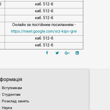
0
каб. 512-б
каб. 512-б
каб. 512-б
Онлайн за постійним посиланням -
https://meet.google.com/xrz-kipv-grw
каб. 512-б
0
каб. 512-б
нформація
Вступникам
Студентам
Розклад занять
Наука