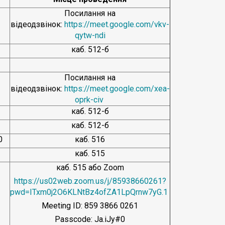
Посилання на
відеодзвінок:
https://meet.google.com/vkv-
qytw-ndi
каб. 512-б
Посилання на
5
відеодзвінок:
https://meet.google.com/xea-
oprk-civ
каб. 512-б
каб. 512-б
0
каб. 516
каб. 515
каб. 515 або Zoom
https://us02web.zoom.us/j/85938660261?
pwd=ITxm0j2O6KLNtBz4ofZA1LpQrnw7yG.1
Meeting ID: 859 3866 0261
Passcode: Ja.iJy#0