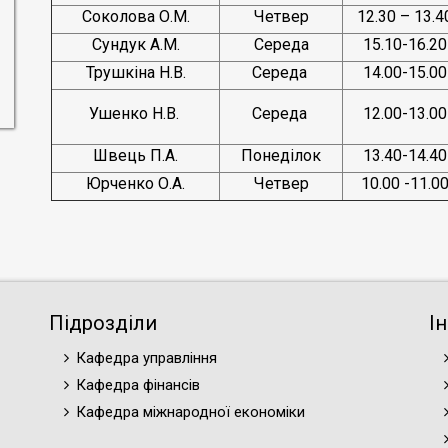
Соколова О.М.
Четвер
12.30 – 13.4
Сундук А.М.
Середа
15.10-16.20
Трушкіна Н.В.
Середа
14.00-15.00
Ушенко Н.В.
Середа
12.00-13.00
Швець П.А.
Понеділок
13.40-14.40
Юрченко О.А.
Четвер
10.00 -11.0
Підрозділи
І
Кафедра управління
Кафедра фінансів
Кафедра міжнародної економіки