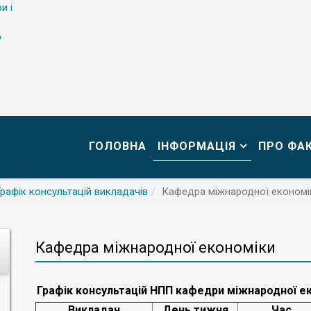
и і
у
ГОЛОВНА
ІНФОРМАЦІЯ
ПРО ФА
Графік консультацій викладачів
Кафедра міжнародної економі
Кафедра міжнародної економіки
Графік консультацій НПП кафедри міжнародної еко
Викладач
День тижня
Час