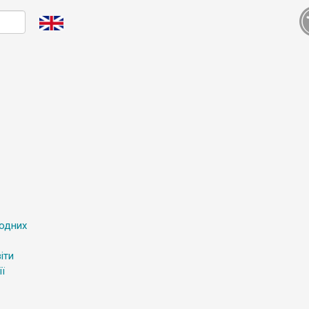
родних
іти
ї