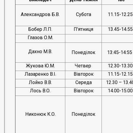
Александров Б.В.
Субота
11.15-12.25
Бобер Л.П.
П’ятниця
13.45-14.55
Глазов О.М.
Дахно М.В.
Понеділок
13:45-14:5
Жукова Ю.М.
Четвер
12.30-13.30
Лазаренко В.І.
Вівторок
11.15-12.15
Лойко В.В.
Середа
12.30 – 13.4
Лось В.О.
Вівторок
14.00-15.00
Никонюк К.О.
Понеділок