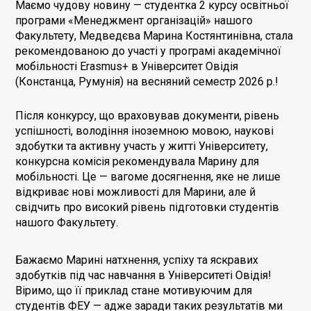
Маємо чудову новину — студентка 2 курсу освітньої
програми «Менеджмент організацій» нашого
Факультету, Медведєва Марина Костянтинівна, стала
рекомендованою до участі у програмі академічної
мобільності Erasmus+ в Університет Овідія
(Констанца, Румунія) на весняний семестр 2026 р.!
Після конкурсу, що враховував документи, рівень
успішності, володіння іноземною мовою, наукові
здобутки та активну участь у житті Університету,
конкурсна комісія рекомендувала Марину для
мобільності.
Це — вагоме досягнення, яке не лише
відкриває нові можливості для Марини, але й
свідчить про високий рівень підготовки студентів
нашого Факультету.
Бажаємо Марині натхнення, успіху та яскравих
здобутків під час навчання в Університеті Овідія!
Віримо, що її приклад стане мотивуючим для
студентів ФЕУ — адже заради таких результатів ми